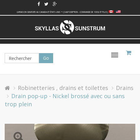
LIVRAISON GRATUITE AU CANADA ET ÉTATS-UNIS * (SAUF EXEPTION - COMMANDE DE 100$ ET PLUS)
Basculer
la
navigati
Robinetteries , drains et toilettes
Drains
Drain pop-up - Nickel brossé avec ou sans
trop plein