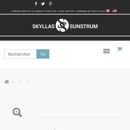
LIVRAISON GRATUITE AU CANADA ET ÉTATS-UNIS * (SAUF EXEPTION - COMMANDE DE 100$ ET PLUS)
Basculer
la
navigati