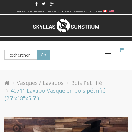
LIVRAISON GRATUITE AU CANADA ET ÉTATS-UNIS * (SAUF EXEPTION - COMMANDE DE 100$ ET PLUS)
Basculer
la
navigati
Vasques / Lavabos
Bois Pétrifié
40711 Lavabo-Vasque en bois pétrifié
(25''x18''x5.5'')