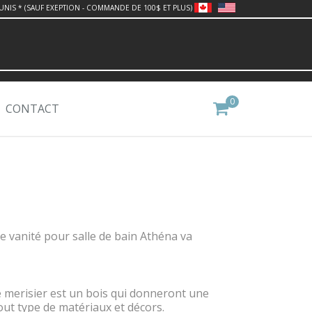
UNIS * (SAUF EXEPTION - COMMANDE DE 100$ ET PLUS)
0
CONTACT
de vanité pour salle de bain Athéna va
de merisier est un bois qui donneront une
out type de matériaux et décors.