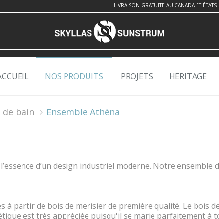
LIVRAISON GRATUITE AU CANADA ET ÉTATS-
ACCUEIL
NOS PRODUITS
PROJETS
HERITAGE
 de bain
Ensemble Athèna
en l’essence d’un design industriel moderne. Notre ensemble 
es à partir de bois de merisier de première qualité. Le bois 
étique est très appréciée puisqu'il se marie parfaitement à t