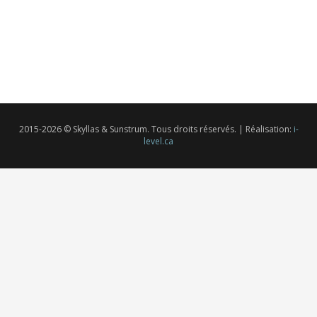
2015-2026 © Skyllas & Sunstrum. Tous droits réservés.
| Réalisation:
i-
level.ca